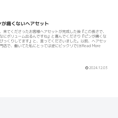
ンが痛くないヘアセット
、来てくださったお客様ヘアセットが完成した後『この長さで、
なにボリューム出るんですね』と喜んでくださり『ピンが痛くな
びっくりしてます』と、言ってくださいました。以前、ヘアセッ
門店で、働いてた私にとっては逆にビックリで(⁠☉⁠Read More
2024.12.03