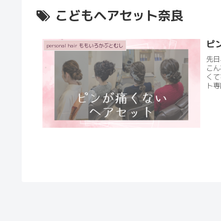
こどもヘアセット奈良
ピ
personal hair ももいろかぶとむし
先日
こん
くて
ト専