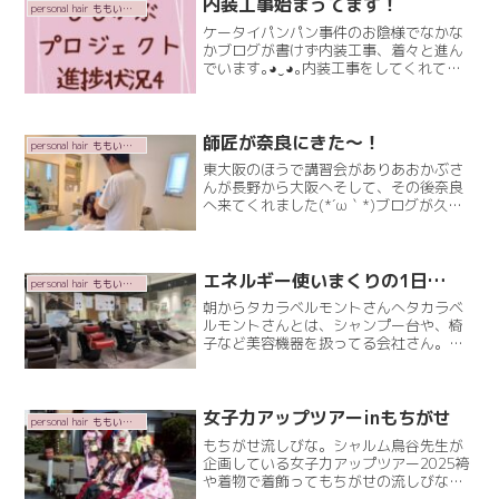
内装工事始まってます！
personal hair ももいろかぶとむし
ケータイパンパン事件のお陰様でなかな
かブログが書けず内装工事、着々と進ん
でいます｡⁠◕⁠‿⁠◕⁠｡内装工事をしてくれてる
のは稲田建設さん。めっちゃ優しいオー
ナーさん(⁠•⁠‿⁠•⁠)安心して任せられます
(⁠.⁠ ⁠❛⁠ ⁠ᴗ⁠ ⁠❛⁠.⁠)Read More
師匠が奈良にきた～！
personal hair ももいろかぶとむし
東大阪のほうで講習会がありあおかぶさ
んが長野から大阪へそして、その後奈良
へ来てくれました(⁠*⁠´⁠ω⁠｀⁠*⁠)ブログが久々
過ぎて写真が少なめ(⁠≧⁠▽⁠≦⁠)楽しく飲ん
で、次の日がメイン！ももいろかぶとむ
しで縮毛矯正とメンズカットのお勉Read
More
エネルギー使いまくりの1日…
personal hair ももいろかぶとむし
朝からタカラベルモントさんへタカラベ
ルモントさんとは、シャンプー台や、椅
子など美容機器を扱ってる会社さん。め
めの欲しい椅子を何回も、何回も見に行
って(笑)選んで。結局、色にこだわりの
強いめめたんはカット用の椅子の色を特
注でオーダーすることにRead More
女子力アップツアーinもちがせ
personal hair ももいろかぶとむし
もちがせ流しびな。シャルム鳥谷先生が
企画している女子力アップツアー2025袴
や着物で着飾ってもちがせの流しびなに
参加する❤️流しびなの里 もちがせ千代