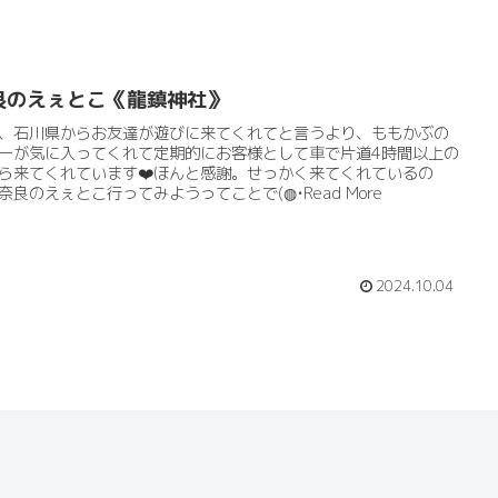
良のえぇとこ《龍鎮神社》
、石川県からお友達が遊びに来てくれてと言うより、ももかぶの
ーが気に入ってくれて定期的にお客様として車で片道4時間以上の
ら来てくれています❤️ほんと感謝。せっかく来てくれているの
奈良のえぇとこ行ってみようってことで(⁠◍⁠•⁠Read More
2024.10.04