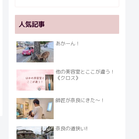
人気記事
あかーん！
他の美容室とここが違う！
《クロス》
師匠が奈良にきた～！
奈良の道狭い!!