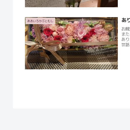
あ
あおいろかぶとむし
お餞
また
あり
世話