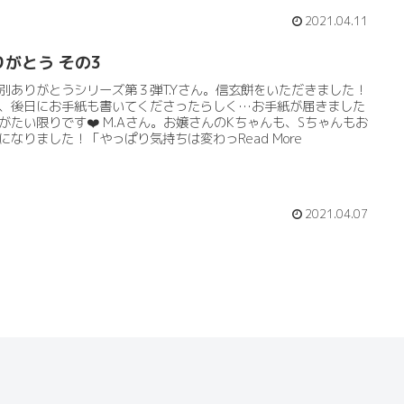
2021.04.11
りがとう その3
別ありがとうシリーズ第３弾T.Yさん。信玄餅をいただきました！
、後日にお手紙も書いてくださったらしく…お手紙が届きました
がたい限りです❤️ M.Aさん。お嬢さんのKちゃんも、Sちゃんもお
になりました！「やっぱり気持ちは変わっRead More
2021.04.07