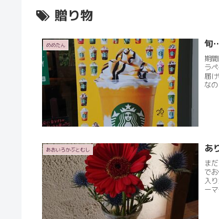
贈り物
旬
めめたん
期間
ラペ
届け
なの
あ
あおいろかぶとむし
まだ
でお
入り
ーマ