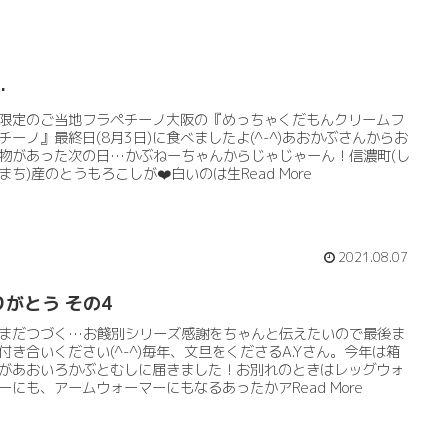
…
限定のご当地フラペチーノ大阪の『めっちゃくだもんクリームフ
チーノ』最終日(8月3日)に食べましたよ(^-^)あおかぶさんからお
物があった次の日…かぶねーちゃんからじゃじゃーん！信濃町(し
まち)産のとうもろこしが❤️白いのは生Read More
2021.08.07
りがとう その4
まだつづく…お餞別シリーズ感謝をちゃんと伝えたいので最後ま
付き合いください(^-^)毎年、文旦をくださるA.Yさん。今年は箱
があおいろかぶとむしに届きました！お別れのときはレッグウォ
ーにも、アームウォーマーにもなるあったかアRead More