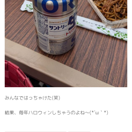
みんなではっちゃけた(笑)
結果、毎年ハロウィンしちゃうのよね〜(⁠*⁠´⁠ω⁠｀⁠*⁠)