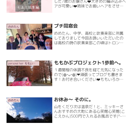
した7歳のお嬢さん❤️大きめの編み込みヘ
アが可愛い❤️姉妹でお揃いヘアをさせて
いただきました❤️長さも髪の量もちがう
けど、頑張って同じ感じに仕上げました
❤️おてんばお嬢さん❤️着付け終わりテン
ション上がっRead More
プチ同窓会
めめたん
めめたん、中学、高校と吹奏楽部に所属
しておりまして今回お誘いいただいたの
は高校の時の吹奏楽部この頃はトロンボ
ーンを吹いておりました｡⁠◕⁠‿⁠◕⁠｡顧問の先
生も呼んだよ〜と幹事のえびちゃんが
色々手配してくれまして(高校時代は、京
都におりましRead More
ももかぶプロジェクト1歩前へ。
personal hair ももいろかぶとむし
１週間程の体調不良を経て元気になった
ので(⁠◍⁠•⁠ᴗ⁠•⁠◍⁠)⁠❤頑張ってブログも書きま
す！お付き合いください❤️ももいろかぶ
とむしプロジェクト約2年物件を探しまし
たᕙ⁠ ⁠(⁠°⁠ ⁠~⁠ ⁠°⁠ ⁠~⁠)ももかぶの物件が決まり…
そのRead More
お休み～ そのに。
めめたん
山をくだり次は温泉だ！と、ミッキーさ
んおすすめの大町にある心笑館心笑館(こ
こえかん)500円で入れるお風呂です(^-^)
そんなに広くはないけど、サウナも露天
風呂もありましたよ。貸し切り状態でゆ
っくり入れました(^-^)(なんせお昼間だっ