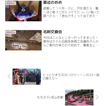
たのRead More
最近のめめ
めめたん
退職して１ヶ月…ふと、爪を見たら…驚
くほど縦スジが入っててΣ(･ω･ﾉ)ﾉ急いで
調べたら…「老化です」って出てきた
(笑)(×_×)ずっと、燃え尽き症候群的状態
で…無気力でした…。4月は、半分くらい
妹(姪っ子、甥っ子)の家で過ごさせても
らい…Read More
名刺交換会
めめたん
今日はこんなところへ行ってきました！
場所はホテル日航奈良商工会議所さんか
らご案内が来たので初めて、事業主とし
て参加してみました。こういう時、友達
いないタイプのめめですので1人で参戦。
知らない年配の方ばっかりやぁ〜(⁠•⁠⁠▽⁠⁠•⁠;⁠)
すRead More
とっとりまちなかハロウィーン2024〜狐
の嫁入り〜
ももかぶ×恋山形駅