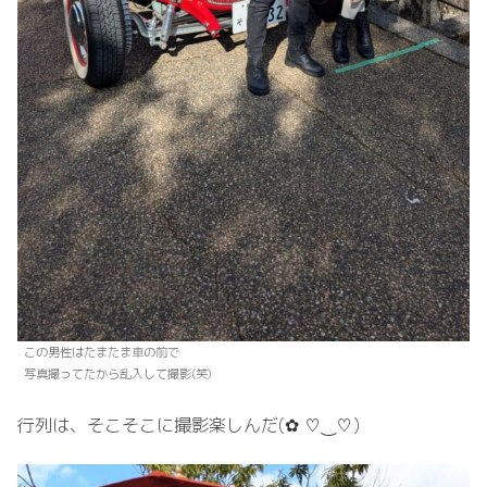
この男性はたまたま車の前で
写真撮ってたから乱入して撮影(笑)
行列は、そこそこに撮影楽しんだ(⁠✿⁠ ⁠♡⁠‿⁠♡⁠)