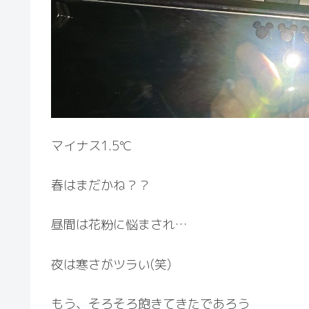
マイナス1.5℃
春はまだかね？？
昼間は花粉に悩まされ…
夜は寒さがツラい(笑)
もう、そろそろ飽きてきたであろう