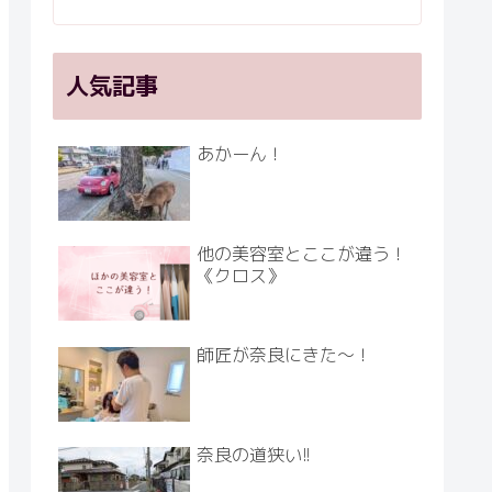
人気記事
あかーん！
他の美容室とここが違う！
《クロス》
師匠が奈良にきた～！
奈良の道狭い!!