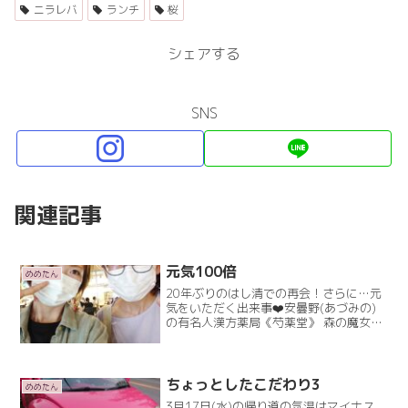
ニラレバ
ランチ
桜
シェアする
SNS
関連記事
元気100倍
めめたん
20年ぶりのはし清での再会！さらに…元
気をいただく出来事❤️安曇野(あづみの)
の有名人漢方薬局《芍薬堂》 森の魔女い
や、今は《森の女神》つちやさん。(ふさ
こねーちゃん)安曇野ですごくお世話にな
った中の一人。今回、大阪に来られる用
があり「ランRead More
ちょっとしたこだわり3
めめたん
3月17日(水)の帰り道の気温はマイナス