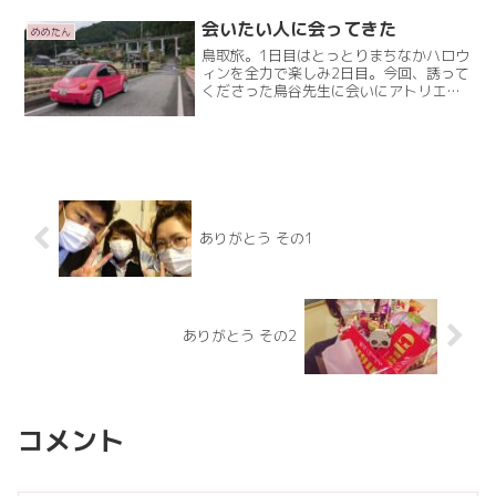
からの明るい未来について話すいつも、
ダメダメなめめRead More
会いたい人に会ってきた
めめたん
鳥取旅。1日目はとっとりまちなかハロウ
ィンを全力で楽しみ2日目。今回、誘って
くださった鳥谷先生に会いにアトリエシ
ャルムへアトリエシャルムさんは、用瀬
(もちがせ)にあります鳥谷先生は、お仕
事中だったんですがお茶までいただいて
店内、めちゃくちゃRead More
ありがとう その1
ありがとう その2
コメント