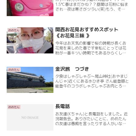
1.5℃春はまだかね？？昼間は花粉に悩ま
され…夜は寒さがツラい(笑)もう、そろ
そろ飽きてきたであろうこだわりシリー
ズこれで終わりにしますよ(笑)『お客様
のケータイを見ない』です。 は？当たり
前よ！と思Read More
関西お花見おすすめスポット
めめたん
《お花見三昧 》
今年はお天気の影響で桜の時期が長くお
花見を楽しめた春です🌸私にとっては花
粉が一番キツい時期でもあるからくしゃ
みしながらのお花見だったけど(笑)万博
記念公園へお花見。桜まつりってのがや
っておりまして太陽の塔があるとこで
金沢旅 つづき
めめたん
す！屋台がやってて、クラRead More
夕食はしゃぶしゃぶ〜尾山神社(おやまじ
んじゃ)近くにある水ひき亭 さん能登豚と
能登牛のコラボしゃぶしゃぶお肉とろけ
る美味しさ❤️もちろん尾山神社も行きま
したよ神門の上の部分にステンドグラ
ス！明治に建設されたらしく和館洋折衷
日本、中国、西洋3Read More
長電話
めめたん
お友達(Kちゃん)と長電話をしました。近
況報告会。ありがたいことに、めめたん
の友達は愚痴を言ったりする人がいなく
てプラスのことを言ってくれる友達ばっ
かりです(^-^)仕事の話で盛り上がりこれ