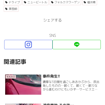
ドライブ
ニュービートル
フォルクスワーゲン
福井県
美容師
シェアする
SNS
関連記事
事件発生!!
ももかぶ
濃厚な3日間を過ごしあおかぶから、夜出
発したものの…眠くて、眠くて…眠りな
がら進むわけにもいかず…サービスエリ
アで睡眠を取りながら進む…トイレ休憩
をしたり、ドリンク買ったり…でね、休
憩でトイレに行くときは必ず(夢と希望が
詰まった)重たい鞄をRead More