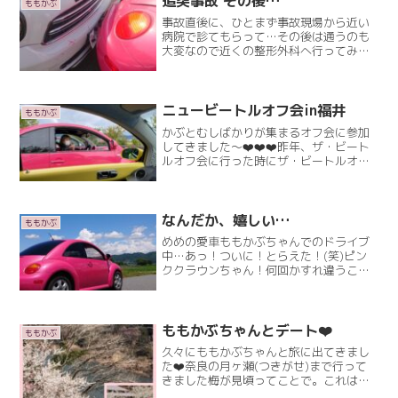
追突事故 その後…
ももかぶ
事故直後に、ひとまず事故現場から近い
病院で診てもらって…その後は通うのも
大変なので近くの整形外科へ行ってみる
ことにしました。院長先生が、レントゲ
ンをみて「あらー、これはひどいむち打
ち症です～」と。事故直後は緊張してた
り「なんともない！」ってRead More
ニュービートルオフ会in福井
ももかぶ
かぶとむしばかりが集まるオフ会に参加
してきました～❤️❤️❤️昨年、ザ・ビート
ルオフ会に行った時にザ・ビートルオフ
会のブログ仲良くなった方々が、誘って
くださり福井県での少人数オフ会(^-^)早
朝の出発です♪まだ、暗くて寒かっただん
だん明るくRead More
なんだか、嬉しい…
ももかぶ
めめの愛車ももかぶちゃんでのドライブ
中…あっ！ついに！とらえた！(笑)ピン
ククラウンちゃん！何回かすれ違うこと
はあったけど…後ろについたのは初めて
(笑)この、クラウンピンクとももかぶの
ピンク色は同じ《ももたろう》ピンクで
塗料が、一緒なのですRead More
ももかぶちゃんとデート❤️
ももかぶ
久々にももかぶちゃんと旅に出てきまし
た❤️奈良の月ヶ瀬(つきがせ)まで行って
きました梅が見頃ってことで。これは、
ももかぶちゃんと梅を撮影しなければと