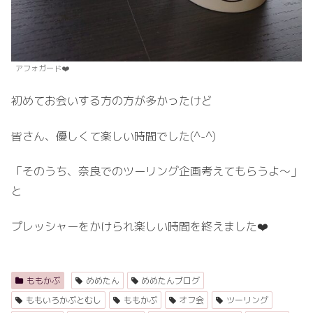
アフォガード❤️
初めてお会いする方の方が多かったけど
皆さん、優しくて楽しい時間でした(^-^)
「そのうち、奈良でのツーリング企画考えてもらうよ～」
と
プレッシャーをかけられ楽しい時間を終えました❤️
ももかぶ
めめたん
めめたんブログ
ももいろかぶとむし
ももかぶ
オフ会
ツーリング