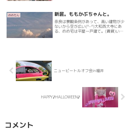
思い(⁠.⁠ ⁠❛⁠ ⁠ᴗ⁠ ⁠❛⁠.⁠)ドライブへ❤まずは、腹ごし
らえですwwマクドも桜パRead More
新居。ももかぶちゃんと。
めめたん
奈良は景観条例があって、高い建物が少
ないから空が広い(^-^)大和西大寺にあ
る、めめ宅は平屋一戸建て。(賃貸)いま
どき珍しい感じなんですが…猫ちゃんOK
の賃貸がなかなかなく。やっと見つかっ
たのが一戸建て。めめたん、一軒家に住
むのは初めてですRead More
ニュービートルオフ会in福井
HAPPY♪HALLOWEEN♪
コメント