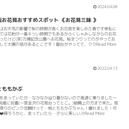
2024.04.08
西お花見おすすめスポット 《お花見三昧 》
はお天気の影響で桜の時期が長くお花見を楽しめた春です🌸私に
ては花粉が一番キツい時期でもあるからくしゃみしながらのお花
ったけど(笑)万博記念公園へお花見。桜まつりってのがやってお
して太陽の塔があるとこです！屋台がやってて、クラRead More
2022.04.13
とももかぶ
を走っていたが…なかなか辿り着かないので高速に乗りました～
)桃畑に到着(一宮金沢の花見台ってとこ。)結構上の方まで来た。見
限りのピンク念願叶って…桃とももかぶちゃん！撮れました！可
❤️帰ろうかと、走っていたら…さらに美しいスRead More