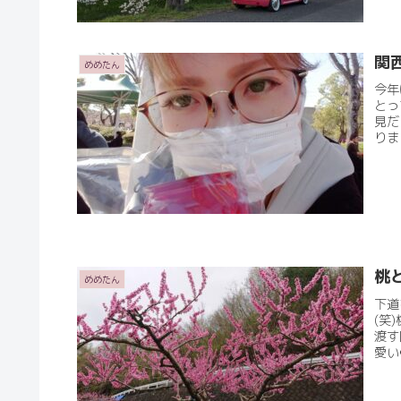
関
めめたん
今年
とっ
見だ
りま
桃
めめたん
下道
(笑
渡す
愛い