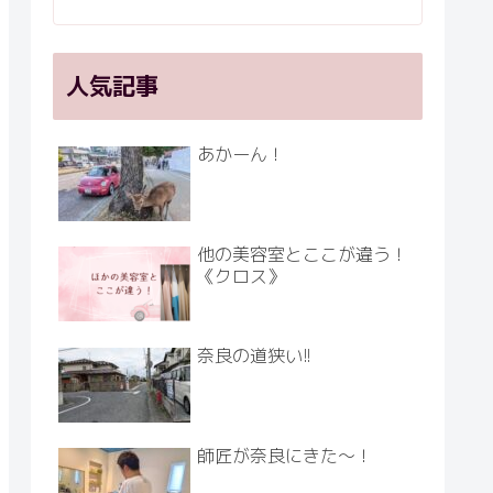
人気記事
あかーん！
他の美容室とここが違う！
《クロス》
奈良の道狭い!!
師匠が奈良にきた～！