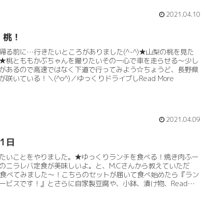
2021.04.10
！桃！
帰る前に…行きたいところがありました(^-^)★山梨の桃を見た
★桃とももかぶちゃんを撮りたいその一心で車を走らせる～少し
があるので高速ではなく下道で行ってみよう☆ちょうど、長野県
が咲いている！＼(^o^)／ゆっくりドライブしRead More
2021.04.09
月1日
たいことをやりました。★ゆっくりランチを食べる！焼き肉ふー
のニラレバ定食が美味しいよ。と、M.Cさんから教えていただ
食べてみました～！こちらのセットが届いて食べ始めたら『ラン
ービスです！』とさらに自家製豆腐や、小鉢、漬け物、Read
e