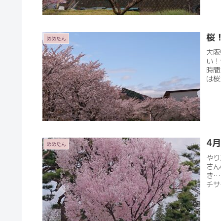
桜
めめたん
大阪
い！
時間
は桜
4
めめたん
やり
さん
き…
チサ
Mor