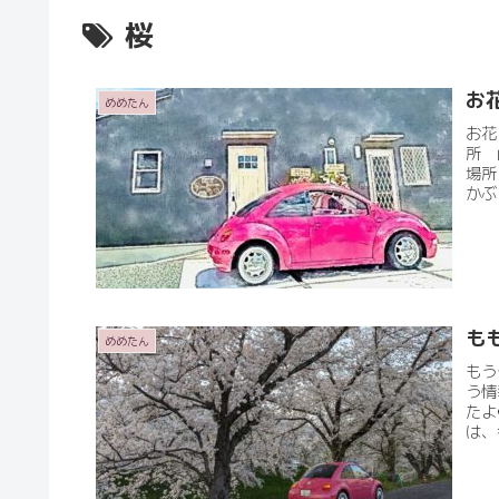
桜
お
めめたん
お花
所 
場所
かぶ
も
めめたん
もう
う情
たよ
は、