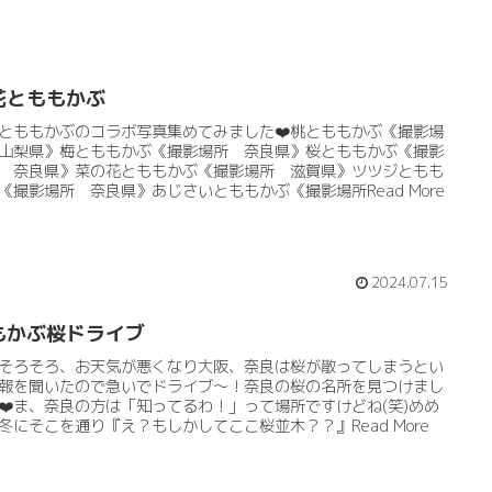
花とももかぶ
とももかぶのコラボ写真集めてみました❤️桃とももかぶ《撮影場
山梨県》梅とももかぶ《撮影場所 奈良県》桜とももかぶ《撮影
 奈良県》菜の花とももかぶ《撮影場所 滋賀県》ツツジともも
《撮影場所 奈良県》あじさいとももかぶ《撮影場所Read More
2024.07.15
もかぶ桜ドライブ
そろそろ、お天気が悪くなり大阪、奈良は桜が散ってしまうとい
報を聞いたので急いでドライブ〜！奈良の桜の名所を見つけまし
❤️ま、奈良の方は「知ってるわ！」って場所ですけどね(笑)めめ
冬にそこを通り『え？もしかしてここ桜並木？？』Read More