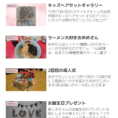
からの明るい未来について話すいつも、
ダメダメなめめRead More
キッズヘアセットギャラリー
めめたん
10月13日(日)のスマイルマルシェの出店
内容がキッズヘアセット￥500アイロン
とかコテは使わずピンとゴムで仕上げる
ヘアセットなんですがどんな髪型作って
あげたら可愛いかなぁ？って考えなが
ら、作り始めたらやっぱりヘアセット楽
しい〜❤️ってなっRead More
ラーメン大好きおめめさん
めめたん
めめたんはメンクイ(麺食い)のためラー
メンが大好きなのです(*´ω｀*)山岡家
は、松本で24時間営業のラーメン屋さ
ん。安曇野からわざわざラーメン求めて
深夜に30分かけて行ってたなぁ～。コロ
ナの影響もあって食べに行ける数は少な
くなったけど…長Read More
2回目の成人式
めめたん
おめでたいことに12月12日のゾロ目の日
に２回目のハタチを迎えためめでござい
ます(笑)お祝いのケーキをいただきまし
た！めっちゃ可愛い❤️アイシングクッキ
ーの手作りケーキ！クッキーでも40(笑)
ケーキ、可愛すぎる～❤️お客様にもハッ
ピーのお裾Read More
お誕生日プレゼント
めめたん
姪っ子ちゃんのお誕生日のプレゼントを
何にしようか考えていて…前から「スク
イーズ」が欲しいって言ってたんです。