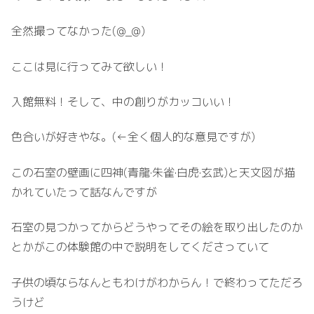
全然撮ってなかった(⁠@⁠_⁠@⁠)
ここは見に行ってみて欲しい！
入館無料！そして、中の創りがカッコいい！
色合いが好きやな。(←全く個人的な意見ですが)
この石室の壁画に四神(青龍·朱雀·白虎·玄武)と天文図が描
かれていたって話なんですが
石室の見つかってからどうやってその絵を取り出したのか
とかがこの体験館の中で説明をしてくださっていて
子供の頃ならなんともわけがわからん！で終わってただろ
うけど