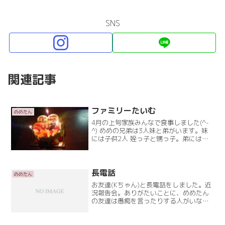
SNS
関連記事
ファミリーたいむ
めめたん
4月の上旬家族みんなで食事しました(^-
^) めめの兄弟は3人妹と弟がいます。妹
には子供2人 姪っ子と甥っ子。弟には、
ご結婚予定の彼女ちゃん。母と、めめと
で。みんなでごはーん！(蔓延防止)マン
ボウだったので…外食諦め…おうちご飯
☆料理の苦手Read More
長電話
めめたん
お友達(Kちゃん)と長電話をしました。近
況報告会。ありがたいことに、めめたん
の友達は愚痴を言ったりする人がいなく
てプラスのことを言ってくれる友達ばっ
かりです(^-^)仕事の話で盛り上がりこれ