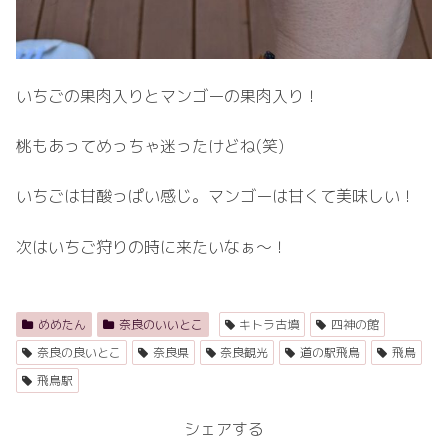
いちごの果肉入りとマンゴーの果肉入り！
桃もあってめっちゃ迷ったけどね(笑)
いちごは甘酸っぱい感じ。マンゴーは甘くて美味しい！
次はいちご狩りの時に来たいなぁ〜！
めめたん
奈良のいいとこ
キトラ古墳
四神の館
奈良の良いとこ
奈良県
奈良観光
道の駅飛鳥
飛鳥
飛鳥駅
シェアする