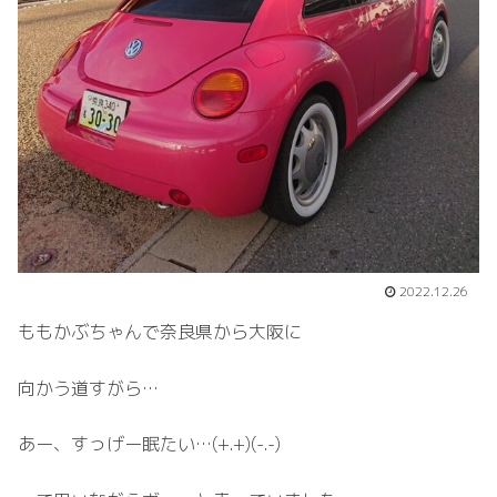
2022.12.26
ももかぶちゃんで奈良県から大阪に
向かう道すがら…
あー、すっげー眠たい…(+.+)(-.-)