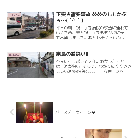
完了(*≧∀≦*)この、ホイールはももかぶ
ちゃんを買ったときに茨城県のR-SHOPさ
んのオーRead More
玉突き衝突事故 めめのももかぶ
ももかぶ
ぅ…( ´△｀)
平日の朝…甥っ子を病院の検査に連れて
いくため、妹と甥っ子をももかぶに乗せ
て出発しました。あと15分くらいかぁ…
と妹との会話を楽しみながら信号待ち。
ドンっ！突然、衝撃が！！！めめの車も
追突の衝撃で前に進んでしまったみたい
奈良の道狭い!!
めめたん
で、前の車に「ドンっ」Read More
奈良に引っ越して２年。わかったこと
は、道が狭い!!そして、わかりにくくやや
こしい道多め(笑)ここ、一方通行じゃな
いんや！ってなるくらい狭い道を車が行
き交う。奈良の人から言わせればこれ
は、日常だそうです。ちょっとずつ、慣
れてきた気でいました。Read More
バースデーウィーク❤️