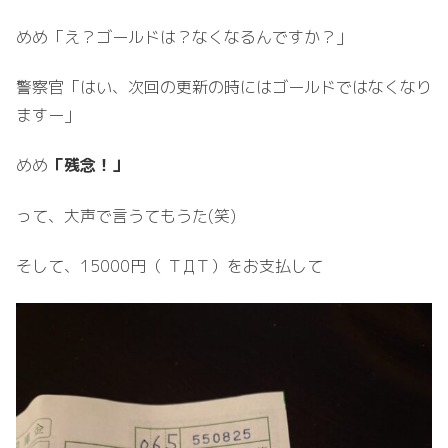
めめ「え？ゴールドは？なくなるんですか？」
警察官「はい、次回の更新の時にはゴールドではなくなり
ますー」
めめ
「残念！」
って、大声で言うてもうた(笑)
そして、15000円（ ＴДＴ）をお支払して