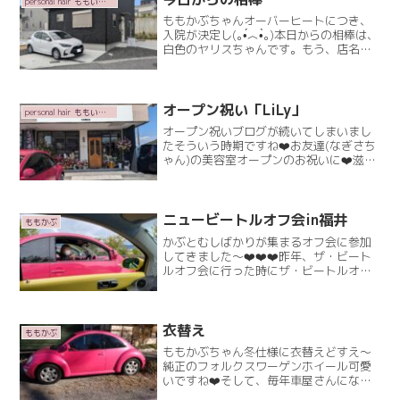
personal hair ももいろかぶとむし
ももかぶちゃんオーバーヒートにつき、
入院が決定し(⁠｡⁠•́⁠︿⁠•̀⁠｡⁠)本日からの相棒は、
白色のヤリスちゃんです。もう、店名変
えなあかんやん(笑)《しろいろやりす》
←なんそれ！(笑)やっぱ《ももいろかぶ
とむし》しっくりくるよね〜❤️もRead
More
オープン祝い「LiLy」
personal hair ももいろかぶとむし
オープン祝いブログが続いてしまいまし
たそういう時期ですね❤️お友達(なぎさち
ゃん)の美容室オープンのお祝いに❤️滋賀
県まで行ってきました！大親友のりほち
ゃんに、私のお友達紹介するね〜！と、
ご紹介してもらってお会いしたのは昨年
の12月。里穂ちRead More
ニュービートルオフ会in福井
ももかぶ
かぶとむしばかりが集まるオフ会に参加
してきました～❤️❤️❤️昨年、ザ・ビート
ルオフ会に行った時にザ・ビートルオフ
会のブログ仲良くなった方々が、誘って
くださり福井県での少人数オフ会(^-^)早
朝の出発です♪まだ、暗くて寒かっただん
だん明るくRead More
衣替え
ももかぶ
ももかぶちゃん冬仕様に衣替えどすえ～
純正のフォルクスワーゲンホイール可愛
いですね❤️そして、毎年車屋さんになっ
てくださる…あおかぶさん(笑)お着替え