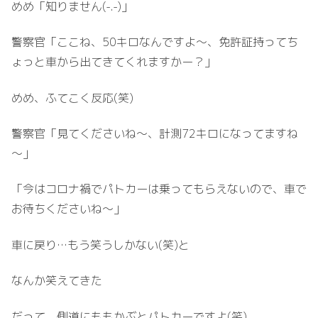
めめ「知りません(-.-)」
警察官「ここね、50キロなんですよ～、免許証持ってち
ょっと車から出てきてくれますかー？」
めめ、ふてこく反応(笑)
警察官「見てくださいね～、計測72キロになってますね
～」
「今はコロナ禍でパトカーは乗ってもらえないので、車で
お待ちくださいね～」
車に戻り…もう笑うしかない(笑)と
なんか笑えてきた
だって、側道にももかぶとパトカーですよ(笑)