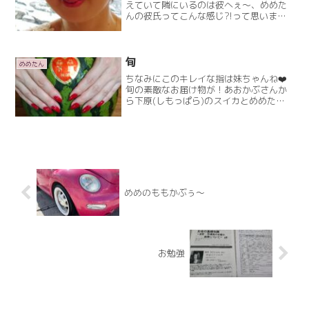
えていて隣にいるのは彼へぇ～、めめた
んの彼氏ってこんな感じ?!って思いまし
た？誰かに似てる～って思ってます？？
彼…りゅうちぇるww現在のりゅうちぇる
さんって、こんな感じだったんだ～って
思いましたよね？昔Read More
旬
めめたん
ちなみにこのキレイな指は妹ちゃんね❤️
旬の素敵なお届け物が！あおかぶさんか
ら下原(しもっぱら)のスイカとめめたん
の大好物…とうもろこし！！！！！とう
もろこしは黒姫高原のサニーショコラも
うね…たまらんですやん。「長野県のこ
とを忘れないでね」とRead More
めめのももかぶぅ～
お勉強