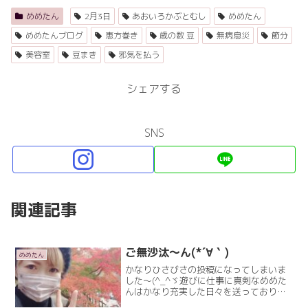
めめたん
2月3日
あおいろかぶとむし
めめたん
めめたんブログ
恵方巻き
歳の数 豆
無病息災
節分
美容室
豆まき
邪気を払う
シェアする
SNS
関連記事
ご無沙汰～ん(*´∀｀)
めめたん
かなりひさびさの投稿になってしまいま
した～(^_^ゞ遊びに仕事に真剣なめめた
んはかなり充実した日々を送っておりま
す(^-^)今回は書く暇がなかった(*´∀｀)書