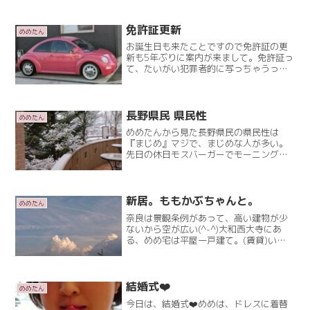
きたいことはいっぱいありますよ～(^-^)
本気で寒い日がやってきましたね寒いの
がRead More
免許証更新
めめたん
お誕生日も来たことですので免許証の更
新も5年ぶりに案内が来まして。免許証っ
て、たいがい犯罪者的に写っちゃうって
いうじゃないですか？5年前はそうでもな
かったんですよまだマシじゃない？？5年
前は長野県だったの行く前にはしっかり
腹ごしらえしてからRead More
長野県民 県民性
めめたん
めめたんから見た長野県民の県民性は
『まじめ』マジで、まじめな人が多い。
先日の休日モスバーガーでモーニングし
ました。誰もいません(笑)雪だったか
ら。ってのもあると思うけど…カットに
来てくださるお客様も…あまりどこにも
行けないよね～。と、長野県Read More
新居。ももかぶちゃんと。
めめたん
奈良は景観条例があって、高い建物が少
ないから空が広い(^-^)大和西大寺にあ
る、めめ宅は平屋一戸建て。(賃貸)いま
どき珍しい感じなんですが…猫ちゃんOK
の賃貸がなかなかなく。やっと見つかっ
たのが一戸建て。めめたん、一軒家に住
むのは初めてですRead More
結婚式❤️
めめたん
今日は、結婚式❤️めめは、ドレスに着替