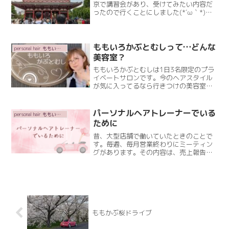
京で講習会があり、受けてみたい内容だ
ったので行くことにしました(⁠*⁠´⁠ω⁠｀⁠*⁠)せ
っかく行くなら！と泊まりで行くことに
して1日目は、観光することに(⁠◍⁠•⁠ᴗ⁠•⁠◍⁠)京
都まで特急で朝のおビーRead More
ももいろかぶとむしって…どんな
personal hair ももいろかぶとむし
美容室？
ももいろかぶとむしは1日3名限定のプラ
イベートサロンです。今のヘアスタイル
が気に入ってるなら行きつけの美容室を
変える必要はないと思います。※今のス
タイルに不満がある※私に似合う髪型を
教えて欲しい※艶のある髪を手に入れた
パーソナルヘアトレーナーでいる
personal hair ももいろかぶとむし
いそんな方の為のサロンRead More
ために
昔、大型店舗で働いていたときのことで
す。毎週、毎月営業終わりにミーティン
グがあります。その内容は、売上報告、
個人売上、パーマ比率、カラー比率など
など評価されるのは数字だけでした。ご
来店くださったお客様に対してカラーを
されてるのは何%か？パーRead More
ももかぶ桜ドライブ