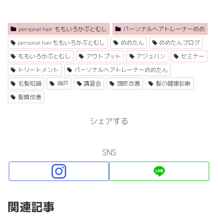
personal hair ももいろかぶとむし
パーソナルヘアトレーナーめめ
personal hairももいろかぶとむし
めめたん
めめたんブログ
ももいろかぶとむし
アウトプット
アジュバン
セミナー
トリートメント
パーソナルヘアトレーナーめめたん
毛髪知識
神戸
講習会
頭皮改善
髪の健康診断
髪質改善
シェアする
SNS
関連記事