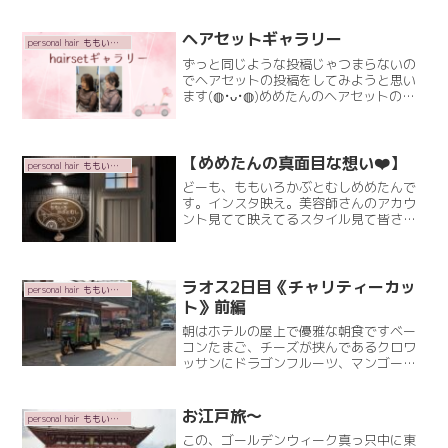
ヘアセットギャラリー
personal hair ももいろかぶとむし
ずっと同じような投稿じゃつまらないの
でヘアセットの投稿をしてみようと思い
ます(⁠◍⁠•⁠ᴗ⁠•⁠◍⁠)めめたんのヘアセットの歴
史は長く(笑)載せ始めたらキリがないか
も知れませんが(⁠・⁠∀⁠・⁠)こんなこともやっ
てたんや〜という、昔の画像もRead
More
【めめたんの真面目な想い❤️】
personal hair ももいろかぶとむし
どーも、ももいろかぶとむしめめたんで
す。インスタ映え。美容師さんのアカウ
ント見てて映えてるスタイル見て皆さ
ん、上手だなぁ〜って思います。ツヤッ
ツヤピッカピカのストレートヘアとかメ
ンズのかっこいいパーマスタイル。きれ
ーに染まった、ビビットな髪Read More
ラオス2日目《チャリティーカッ
personal hair ももいろかぶとむし
ト》前編
朝はホテルの屋上で優雅な朝食ですベー
コンたまご、チーズが挟んであるクロワ
ッサンにドラゴンフルーツ、マンゴーの
デザートヨーグルトまで❤️お腹いっぱい
になって出陣です！~ラオスビューティ
ープロジェクト2024~職業訓練センター
お江戸旅〜
personal hair ももいろかぶとむし
の生徒さん、先生のRead More
この、ゴールデンウィーク真っ只中に東