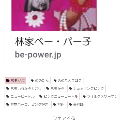
ももかぶ
めめたん
めめたんブログ
ももいろかぶとむし
ももかぶ
ショッキングピンク
ニュービートル
ピンクニュービートル
フォルクスワーゲン
林家パーコ、ピンク好き
桃色
美容師
シェアする