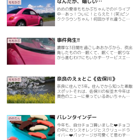
り「なんともない！」ってRead More
なんだか、嬉しい…
ももかぶ
めめの愛車ももかぶちゃんでのドライブ
中…あっ！ついに！とらえた！(笑)ピン
ククラウンちゃん！何回かすれ違うこと
はあったけど…後ろについたのは初めて
(笑)この、クラウンピンクとももかぶの
ピンク色は同じ《ももたろう》ピンクで
塗料が、一緒なのですRead More
事件発生!!
ももかぶ
濃厚な3日間を過ごしあおかぶから、夜出
発したものの…眠くて、眠くて…眠りな
がら進むわけにもいかず…サービスエリ
アで睡眠を取りながら進む…トイレ休憩
をしたり、ドリンク買ったり…でね、休
憩でトイレに行くときは必ず(夢と希望が
詰まった)重たい鞄をRead More
奈良のえぇとこ《佐保川》
ももかぶ
奈良に住んで3年。住んでから知った素敵
スポットそれは、佐保川の桜並木今年は
黄色のニューに乗っているあいちゃんと
ドライブデートしました｡⁠◕⁠‿⁠◕⁠｡あいちゃ
んは大阪在住なんやけどビートルのオフ
会で知り合って仲良くしていただいてま
す(⁠◍⁠Read More
バレンタインデー
めめたん
今年も、自分チョコ買いました❤️チョコ
の中にカシスオレンジとスクリュードラ
イバー❤️パッケージが可愛くて思わず買
ってしまった(⁠♡⁠∀⁠♡⁠)アルコール3.5％の