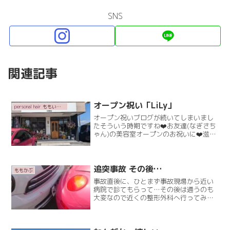
SNS
関連記事
オープン祝い「LiLy」
personal hair ももいろかぶとむし
オープン祝いブログが続いてしまいまし
たそういう時期ですね❤️お友達(なぎさち
ゃん)の美容室オープンのお祝いに❤️滋賀
県まで行ってきました！大親友のりほち
ゃんに、私のお友達紹介するね〜！と、
ご紹介してもらってお会いしたのは昨年
の12月。里穂ちRead More
追突事故 その後…
ももかぶ
事故直後に、ひとまず事故現場から近い
病院で診てもらって…その後は通うのも
大変なので近くの整形外科へ行ってみる
ことにしました。院長先生が、レントゲ
ンをみて「あらー、これはひどいむち打
ち症です～」と。事故直後は緊張してた