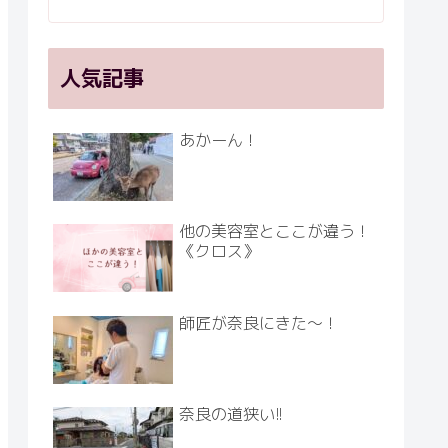
人気記事
あかーん！
他の美容室とここが違う！
《クロス》
師匠が奈良にきた～！
奈良の道狭い!!