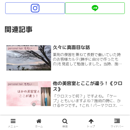
関連記事
久々に真面目な話
personal hair ももいろかぶとむし
薬剤の復習を兼ねて長野で働いていた時
のお客様カルテ(勝手に自分で作ったも
の)を見返して勉強しました。当時、施術
した内容をノートに書いていました。今
になって役立つとは❤️お店ではデータ管
理だったので当然、お店を辞めればその
データは見れないのでRead More
他の美容室とここが違う！《クロ
personal hair ももいろかぶとむし
ス》
「クロスって何？」ですよね。「ケー
プ」ともいいますよね？施術の時に、か
けるやつです。↑これ！パーマクロス、カ
ラークロス、カットクロス用途別に分け
ています。これは、当たり前違いは色を
明るめにしている所！カットクロスちゃ
ヘナを続けた髪でもパーマかかり
personal hair ももいろかぶとむし
んと髪が見えるように！首Read More
ます！
メニュー
ホーム
検索
トップ
サイドバー