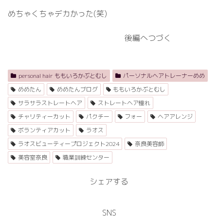
めちゃくちゃデカかった(笑)
後編へつづく
personal hair ももいろかぶとむし
パーソナルヘアトレーナーめめ
めめたん
めめたんブログ
ももいろかぶとむし
サラサラストレートヘア
ストレートヘア憧れ
チャリティーカット
パクチー
フォー
ヘアアレンジ
ボランティアカット
ラオス
ラオスビューティープロジェクト2024
奈良美容師
美容室奈良
職業訓練センター
シェアする
SNS